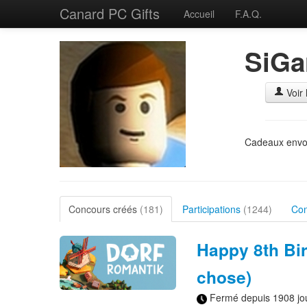
Canard PC Gifts
Accueil
F.A.Q.
SiGa
Voir 
Cadeaux envo
Concours créés
(181)
Participations
(1244)
Co
Happy 8th Bi
chose)
Fermé depuis 1908 jo