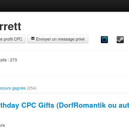
rrett
le profil CPC
Envoyer un message privé
yés : 273
ncours gagnés
(254)
rthday CPC Gifts (DorfRomantik ou au
urs