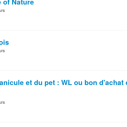
 of Nature
urs
ois
urs
 canicule et du pet : WL ou bon d'achat
urs