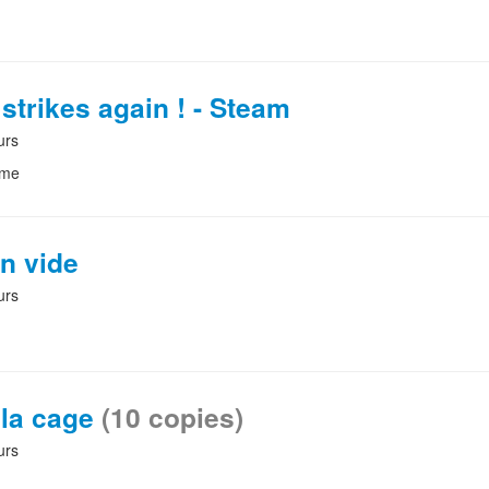
strikes again ! - Steam
urs
eme
n vide
urs
 la cage
(10 copies)
urs