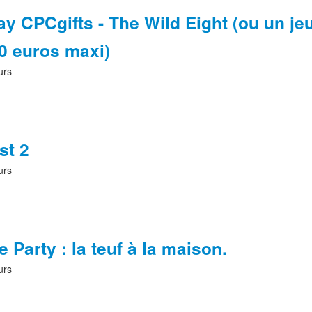
y CPCgifts - The Wild Eight (ou un je
0 euros maxi)
urs
st 2
urs
 Party : la teuf à la maison.
urs