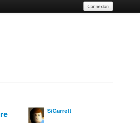
Connexion
SiGarrett
tre