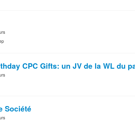
urs
ep
thday CPC Gifts: un JV de la WL du p
urs
e Société
urs