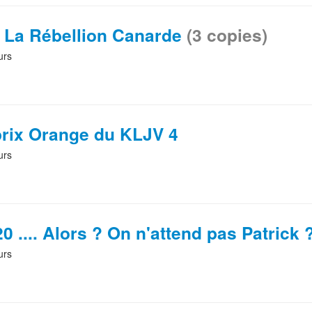
: La Rébellion Canarde
(3 copies)
urs
prix Orange du KLJV 4
urs
0 .... Alors ? On n'attend pas Patrick 
urs