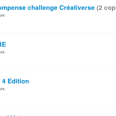
ompense challenge Créativerse
(2 cop
urs
RE
urs
 4 Edition
urs