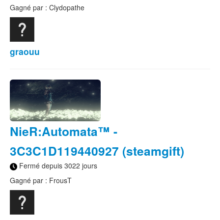
Gagné par : Clydopathe
graouu
NieR:Automata™ -
3C3C1D119440927 (steamgift)
Fermé depuis 3022 jours
Gagné par : FrousT