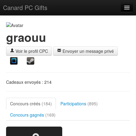
Canard PC Gifts
Accueil
F.A.Q.
graouu
Connexion
Voir le profil CPC
Envoyer un message privé
Cadeaux envoyés : 214
Concours créés
(184)
Participations
(895)
Concours gagnés
(169)