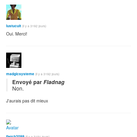
lustucuit
(il y a 3192 jours)
Oui. Merci!
madgicsysteme
(il y a 3192 jours)
Envoyé par
Fladnag
Non.
J'aurais pas dit mieux
fletch2099
(il y a 3191 jours)