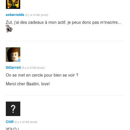
sebarnolds
(il y a 3192 jours)
Zut, j'ai des cadeaux à mon actif, je peux donc pas m'inscrire...
SiGarrett
(il y a 3192 jours)
On se met en cercle pour bien se voir ?
Merci cher Baalim, love!
Chiff
(il y a 3192 jours)
YOLO !