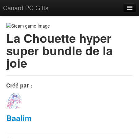
Canard PC Gifts
Accueil
F.A.Q.
La Chouette hyper
super bundle de la
Connexion
joie
Créé par :
Baalim