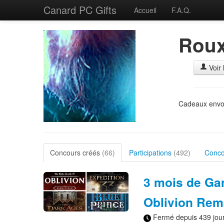
Canard PC Gifts
Accueil
F.A.Q.
Roux
Voir 
Cadeaux envo
Concours créés
(66)
Participations
(492)
Conco
3 mois de Gam
Oblivion Rem
Fermé depuis 439 jou