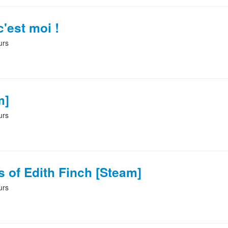
c'est moi !
urs
m]
urs
 of Edith Finch [Steam]
urs