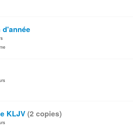
n d'année
rs
eme
urs
 le KLJV
(2 copies)
urs