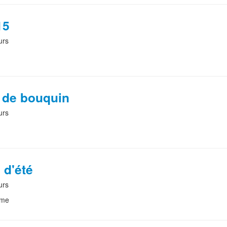
15
urs
r de bouquin
urs
 d'été
urs
eme