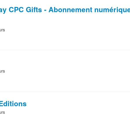
ay CPC Gifts - Abonnement numérique
urs
urs
Editions
urs