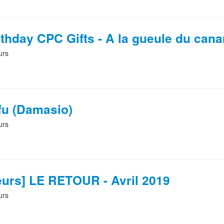
thday CPC Gifts - A la gueule du cana
urs
ufu (Damasio)
urs
eurs] LE RETOUR - Avril 2019
urs