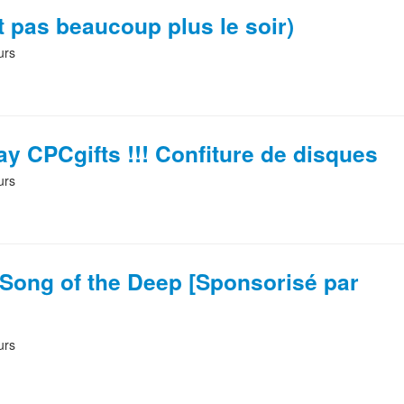
et pas beaucoup plus le soir)
urs
y CPCgifts !!! Confiture de disques
urs
Song of the Deep [Sponsorisé par
urs