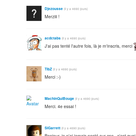
Djezousse
(il y a 4690 jours)
Merziii !
acdctabs
(il y a 4690 jours)
J'ai pas tenté l'autre fois, là je m'inscris, merci
TibZ
(il y a 4690 jours)
Merci :-)
MachinQuiBouge
(il y a 4690 jours)
Merci. 4e essai !
SiGarrett
(il y a 4690 jours)
Bonjour, je n'ai jamais posté sur cpc , c'est quoi