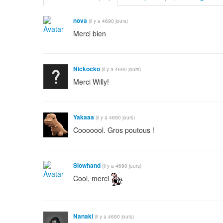
nova
(il y a 4690 jours)
Merci bien
Nickocko
(il y a 4690 jours)
Merci Willy!
Yakaaa
(il y a 4690 jours)
Cooooool. Gros poutous !
Slowhand
(il y a 4690 jours)
Cool, merci
Nanaki
(il y a 4690 jours)