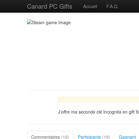
Canard PC Gifts
Accueil
F.A.Q.
J'offre ma seconde clé Incognita en gift 
Commentaires
(16)
Participants
(19)
Gagnant