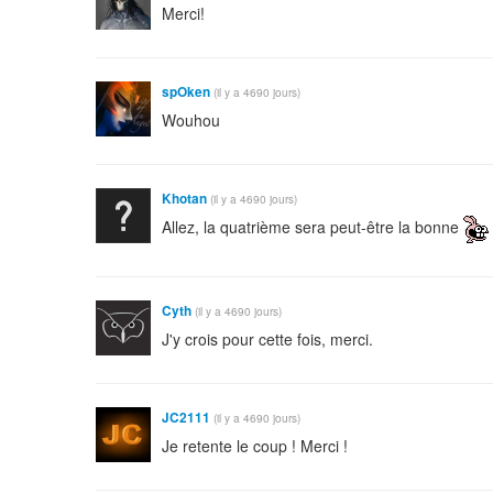
Merci!
spOken
(il y a 4690 jours)
Wouhou
Khotan
(il y a 4690 jours)
Allez, la quatrième sera peut-être la bonne
Cyth
(il y a 4690 jours)
J'y crois pour cette fois, merci.
JC2111
(il y a 4690 jours)
Je retente le coup ! Merci !