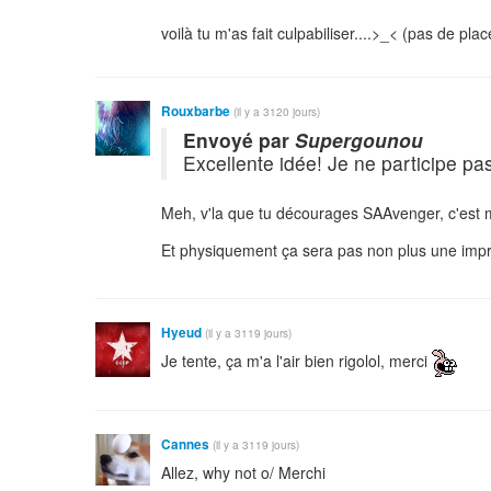
voilà tu m'as fait culpabiliser....>_< (pas de pl
Rouxbarbe
(il y a 3120 jours)
Envoyé par
Supergounou
Excellente idée! Je ne participe pa
Meh, v'la que tu décourages SAAvenger, c'est
Et physiquement ça sera pas non plus une impri
Hyeud
(il y a 3119 jours)
Je tente, ça m'a l'air bien rigolol, merci
Cannes
(il y a 3119 jours)
Allez, why not o/ Merchi