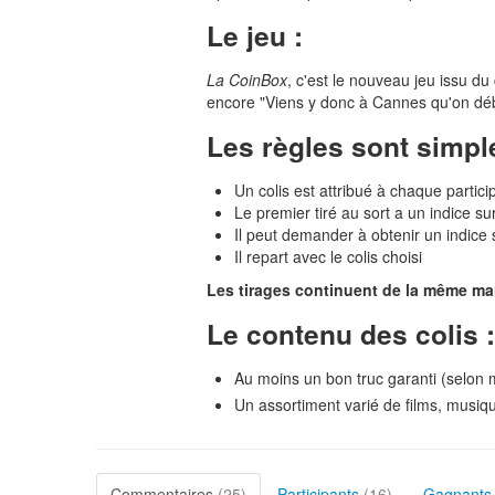
Le jeu :
La CoinBox
, c'est le nouveau jeu issu d
encore "Viens y donc à Cannes qu'on débat
Les règles sont simpl
Un colis est attribué à chaque partici
Le premier tiré au sort a un indice su
Il peut demander à obtenir un indice 
Il repart avec le colis choisi
Les tirages continuent de la même ma
Le contenu des colis :
Au moins un bon truc garanti (selon
Un assortiment varié de films, musique
Commentaires
(25)
Participants
(16)
Gagnant