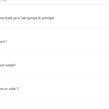
ris mais ça a l'air sympa le principe.
rci !
mon voisin!
ns un colis ?