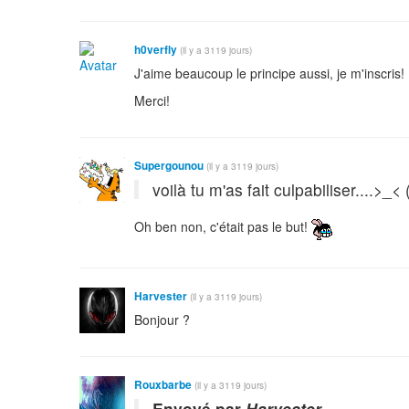
h0verfly
(il y a 3119 jours)
J'aime beaucoup le principe aussi, je m'inscris!
Merci!
Supergounou
(il y a 3119 jours)
voilà tu m'as fait culpabiliser....>
Oh ben non, c'était pas le but!
Harvester
(il y a 3119 jours)
Bonjour ?
Rouxbarbe
(il y a 3119 jours)
Envoyé par
Harvester