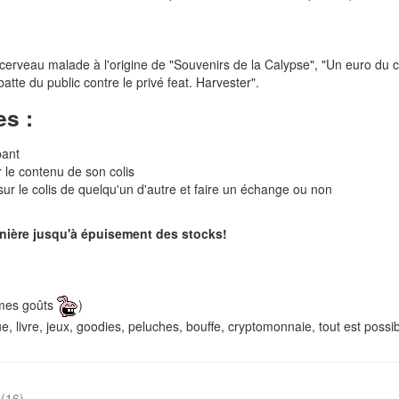
u cerveau malade à l'origine de "Souvenirs de la Calypse", "Un euro du 
te du public contre le privé feat. Harvester".
es :
pant
r le contenu de son colis
sur le colis de quelqu'un d'autre et faire un échange ou non
nière jusqu'à épuisement des stocks!
 mes goûts
)
, livre, jeux, goodies, peluches, bouffe, cryptomonnaie, tout est possib
s
(16)