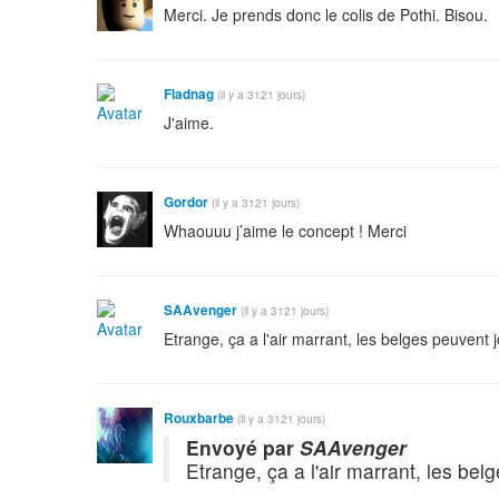
Merci. Je prends donc le colis de Pothi. Bisou.
Fladnag
(il y a 3121 jours)
J'aime.
Gordor
(il y a 3121 jours)
Whaouuu j’aime le concept ! Merci
SAAvenger
(il y a 3121 jours)
Etrange, ça a l'air marrant, les belges peuvent 
Rouxbarbe
(il y a 3121 jours)
Envoyé par
SAAvenger
Etrange, ça a l'air marrant, les bel