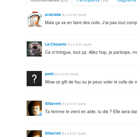
acdctabs
(il y a 3121 jours)
Mais ça va en faire des colis. J'ai pas tout comp
La-Chouette
(il y a 3121 jours)
Ca m'intrigue, tout ça. Allez hop, je participe, me
pothi
(il y a 3121 jours)
Wow ce gift de fou ou je peux voler le colis de 
SiGarrett
(il y a 3121 jours)
Ta femme te vient en aide, tu dis ? Elle sera da
SiGarrett
(il y a 3121 jours)