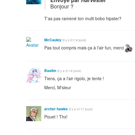
Bonjour ?
T'as pas ramené ton multi bobo hipster?
McCauley
(il y a 3118 jours)
Pas tout compris mais ça à l'air fun, merci
Baalim
(il y a 3118 jours)
Tiens, ça a l'air rigolo, je tente !
Merci, M'sieur
archer hawke
(il y a 3117 jours)
Pouet ! Thx!