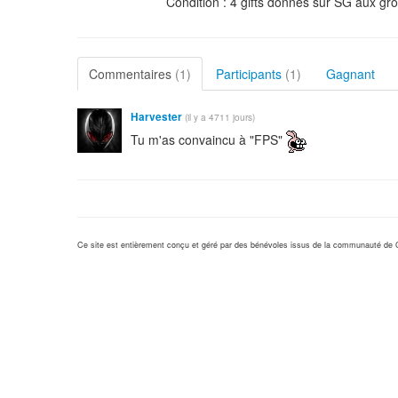
Condition : 4 gifts donnés sur SG aux g
Commentaires
(1)
Participants
(1)
Gagnant
Harvester
(il y a 4711 jours)
Tu m'as convaincu à "FPS"
Ce site est entièrement conçu et géré par des bénévoles issus de la communauté de