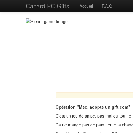
Canard PC Gifts
Accueil
F.A.Q.
Opération "Mec, adopte un gift.com"
C’est un jeu de snipe, pas mal du tout, e
Ça ne mange pas de pain, tente ta chance