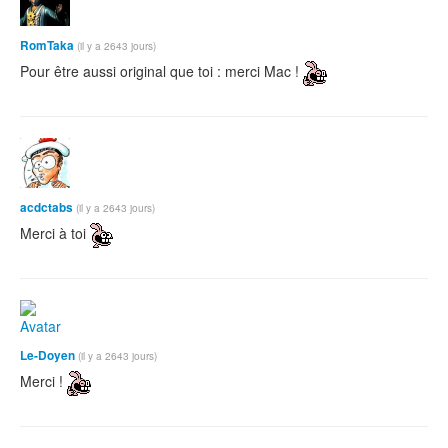
RomTaka
(il y a 2643 jours)
Pour être aussi original que toi : merci Mac !
acdctabs
(il y a 2643 jours)
Merci à toi
Le-Doyen
(il y a 2643 jours)
Merci !