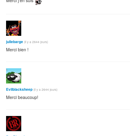
Merci j'en suis
jullebarge
(il y a 2644 jours)
Merci bien !
Evilblacksheep
(il y a 2644 jours)
Merci beaucoup!