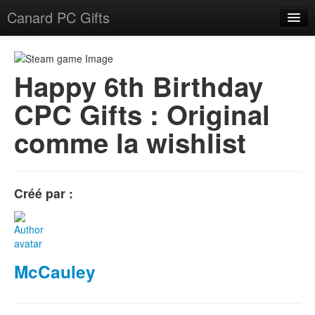
Canard PC Gifts
Accueil
F.A.Q.
Happy 6th Birthday
CPC Gifts : Original
Connexion
comme la wishlist
Créé par :
McCauley