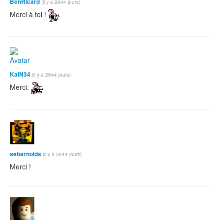
BenRicard
(il y a 2644 jours)
Merci à toi !
KaiN34
(il y a 2644 jours)
Merci.
sebarnolds
(il y a 2644 jours)
Merci !