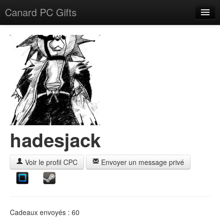
Canard PC Gifts
Accueil
F.A.Q.
Connexion
hadesjack
Voir le profil CPC
Envoyer un message privé
Cadeaux envoyés : 60