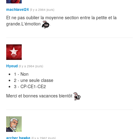
machiavel24
(il y a 2964 jours)
Et ne pas oublier la moyenne section entre la petite et la
grande.L'émotion
.
Hyeud
(il y a 2964 jours)
1 - Non
2 - une seule classe
3 - CP-CE1-CE2
Merci et bonnes vacances bientôt
archer hawke
(il y a 2962 jours)