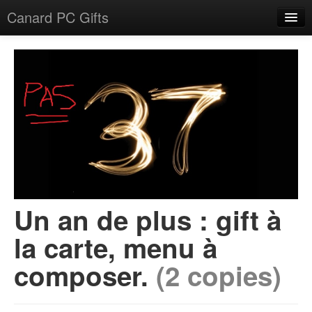
Canard PC Gifts
Accueil
F.A.Q.
Connexion
Un an de plus : gift à
la carte, menu à
composer.
(2 copies)