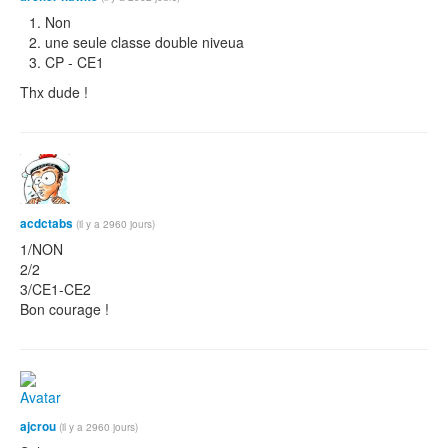
Non
une seule classe double niveua
CP - CE1
Thx dude !
acdctabs
(il y a 2960 jours)
1/NON
2/2
3/CE1-CE2
Bon courage !
ajcrou
(il y a 2960 jours)