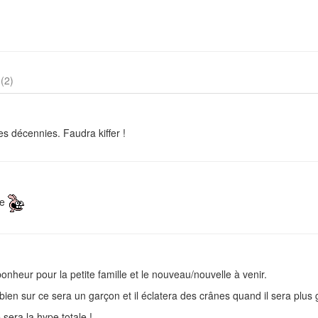
s
(2)
es décennies. Faudra kiffer !
ce
 bonheur pour la petite famille et le nouveau/nouvelle à venir.
bien sur ce sera un garçon et il éclatera des crânes quand il sera plus 
sera la hype totale !