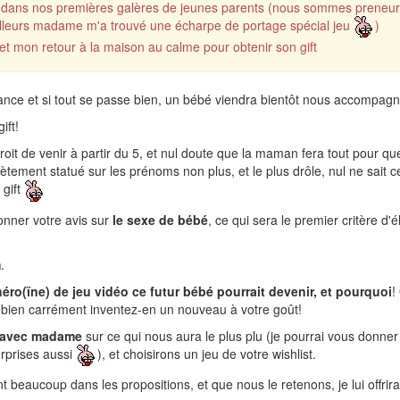
s dans nos premières galères de jeunes parents (nous sommes preneur
ailleurs madame m'a trouvé une écharpe de portage spécial jeu
)
 et mon retour à la maison au calme pour obtenir son gift
 avance et si tout se passe bien, un bébé viendra bientôt nous accompa
ift!
roit de venir à partir du 5, et nul doute que la maman fera tout pour q
ement statué sur les prénoms non plus, et le plus drôle, nul ne sait 
 gift
nner votre avis sur
le sexe de bébé
, ce qui sera le premier critère d'
m
.
héro(ïne) de jeu vidéo ce futur bébé pourrait devenir, et pourquoi
!
bien carrément inventez-en un nouveau à votre goût!
 avec madame
sur ce qui nous aura le plus plu (je pourrai vous donne
urprises aussi
), et choisirons un jeu de votre wishlist.
t beaucoup dans les propositions, et que nous le retenons, je lui offrir