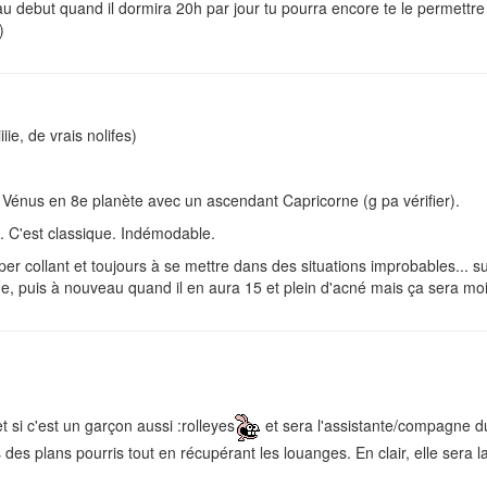
au debut quand il dormira 20h par jour tu pourra encore te le permettre
)
iiie, de vrais nolifes)
a Vénus en 8e planète avec un ascendant Capricorne (g pa vérifier).
. C'est classique. Indémodable.
er collant et toujours à se mettre dans des situations improbables... sur
aîne, puis à nouveau quand il en aura 15 et plein d'acné mais ça sera mo
t si c'est un garçon aussi :rolleyes
et sera l'assistante/compagne d
es plans pourris tout en récupérant les louanges. En clair, elle sera 