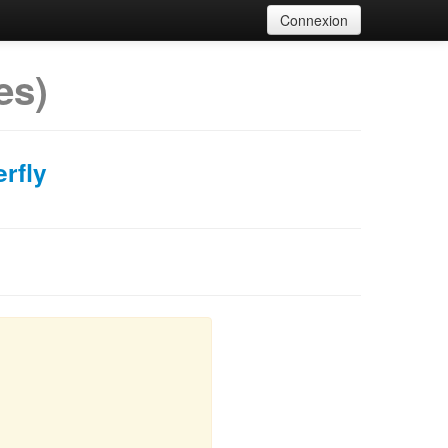
Connexion
es)
rfly