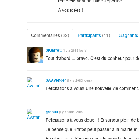
remerciement de l'aide apportée.
A vos idées !
Commentaires
(22)
Participants
(11)
Gagnant
SiGarrett
(il y a 2983 jours)
Tout d'abord ... bravo. C'est du bonheur pour d
SAAvenger
(il y a 2983 jours)
Félicitations à vous! Une nouvelle vie commen
graouu
(il y a 2983 jours)
Félicitations à vous deux !!! Et surtout plein de
Je pense que Kratos peut passer à la mairie et 
En plus y en a très peu dans le monde donc, ce 