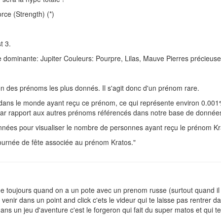
rce (Strength) (*)
t 3.
ète dominante: Jupiter Couleurs: Pourpre, Lilas, Mauve Pierres précieus
n des prénoms les plus donnés. Il s'agit donc d'un prénom rare.
dans le monde ayant reçu ce prénom, ce qui représente environ 0.001
, par rapport aux autres prénoms référencés dans notre base de donnée
nées pour visualiser le nombre de personnes ayant reçu le prénom K
journée de fête associée au prénom Kratos."
me toujours quand on a un pote avec un prenom russe (surtout quand il 
enir dans un point and click c'ets le videur qui te laisse pas rentrer 
s un jeu d'aventure c'est le forgeron qui fait du super matos et qui te