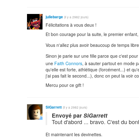
jullebarge
(il y a 2982 jours)
Félicitations à vous deux !
Et bon courage pour la suite, le premier enfant
Vous n'allez plus avoir beaucoup de temps libre, s
Sinon je parie sur une fille parce que c'est pour
une
Faith Connors
, à sauter partout en mode p
qu'elle est forte, athlétique (forcément...) et q
j'ai pas fait le second...), donc on peut la voir
Mercu pour ce gift !
SiGarrett
(il y a 2982 jours)
Envoyé par
SiGarrett
Tout d'abord ... bravo. C'est du bo
Et maintenant les devinettes.