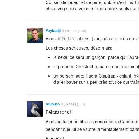
Conseil de joueur et de pere: oublie c'est mort 
et sauvegarde a volonté (oublie dark souls quoi
Vaykadji
(il y a 2983 jours)
Alors déjà, félicitations. (vous n'aurez plus de vii
Les choses sérieuses, désormais:
le sexe: ce sera un garçon, parce qu'il aur
le prénom: Christophe, parce que c'est cool
un personnage: il sera Claptrap - chiant, hyp
d'aller baver sur à peu près tout ce qui tr
rduburo
(il y a 2983 jours)
Félicitations !!
Alors cette jeune fille se prénommera Camille (e
pendant que lui se vautre lamentablement dans d
Et merci !