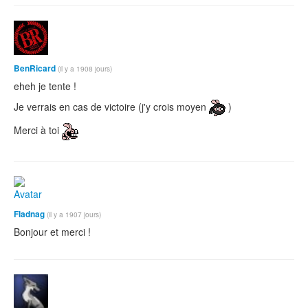
BenRicard
(il y a 1908 jours)
eheh je tente !
Je verrais en cas de victoire (j'y crois moyen
)
Merci à toi
Fladnag
(il y a 1907 jours)
Bonjour et merci !