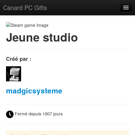
Canard PC Gifts
Accueil
F.A.Q.
Jeune studio
Connexion
Créé par :
madgicsysteme
Fermé depuis 1907 jours