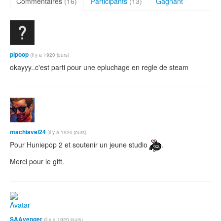
Commentaires
(16)
Participants
(13)
Gagnant
pipoop
(il y a 1920 jours)
okayyy..c'est parti pour une epluchage en regle de steam
machiavel24
(il y a 1920 jours)
Pour Huniepop 2 et soutenir un jeune studio
.
Merci pour le gift.
SAAvenger
(il y a 1920 jours)