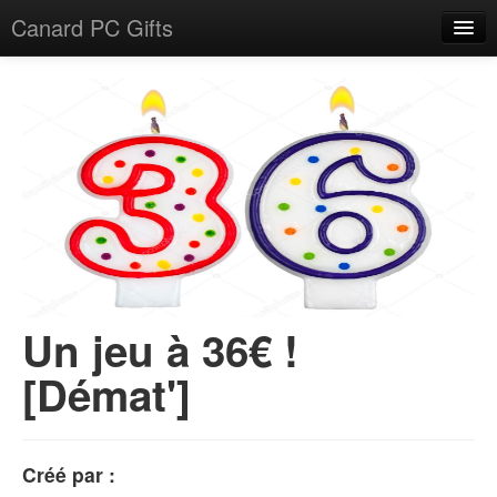
Canard PC Gifts
Accueil
F.A.Q.
Connexion
Un jeu à 36€ !
[Démat']
Créé par :