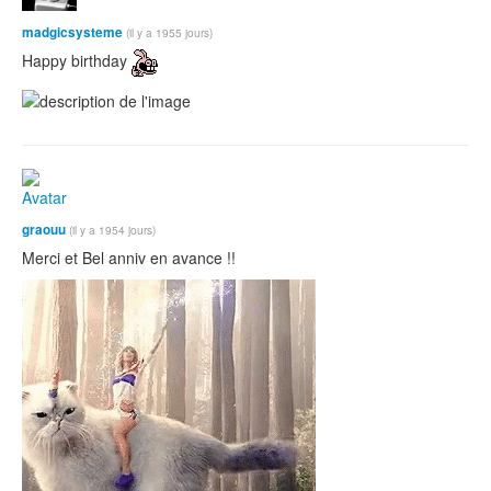
madgicsysteme
(il y a 1955 jours)
Happy birthday
graouu
(il y a 1954 jours)
Merci et Bel anniv en avance !!