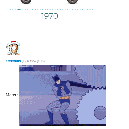
acdctabs
(il y a 1952 jours)
Merci :