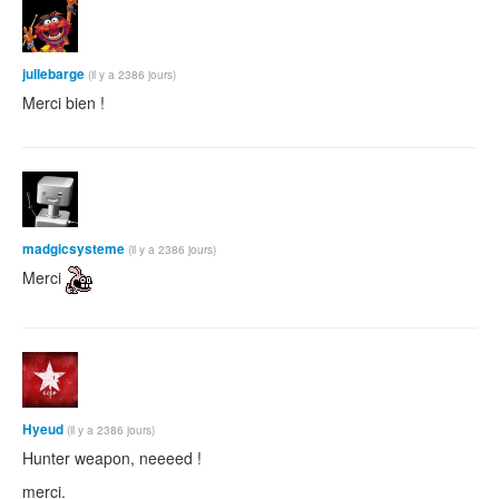
jullebarge
(il y a 2386 jours)
Merci bien !
madgicsysteme
(il y a 2386 jours)
Merci
Hyeud
(il y a 2386 jours)
Hunter weapon, neeeed !
merci.