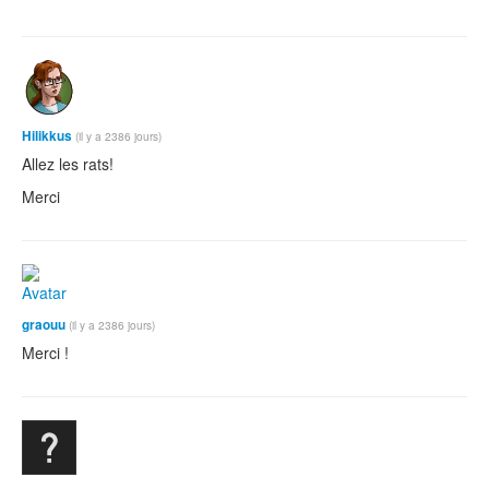
Hilikkus
(il y a 2386 jours)
Allez les rats!
Merci
graouu
(il y a 2386 jours)
Merci !