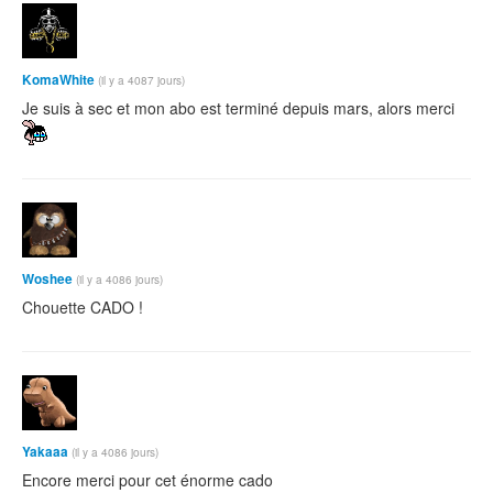
KomaWhite
(il y a 4087 jours)
Je suis à sec et mon abo est terminé depuis mars, alors merci
Woshee
(il y a 4086 jours)
Chouette CADO !
Yakaaa
(il y a 4086 jours)
Encore merci pour cet énorme cado