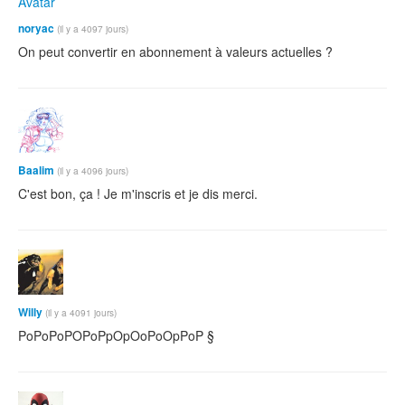
noryac
(il y a 4097 jours)
On peut convertir en abonnement à valeurs actuelles ?
Baalim
(il y a 4096 jours)
C'est bon, ça ! Je m'inscris et je dis merci.
Willy
(il y a 4091 jours)
PoPoPoPOPoPpOpOoPoOpPoP §