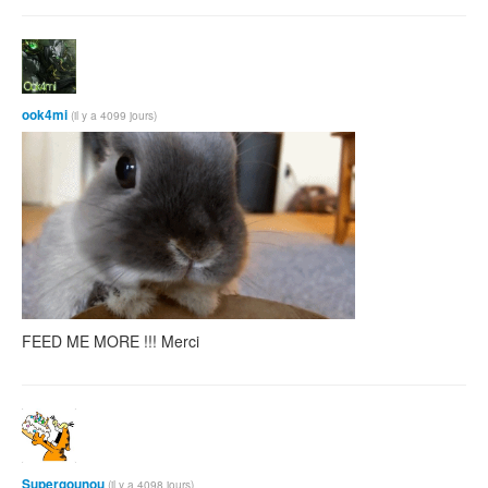
ook4mi
(il y a 4099 jours)
FEED ME MORE !!! Merci
Supergounou
(il y a 4098 jours)