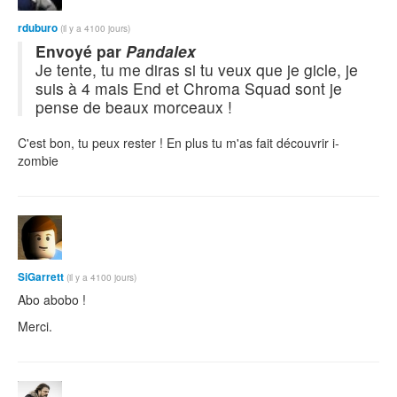
rduburo
(il y a 4100 jours)
Envoyé par
Pandalex
Je tente, tu me diras si tu veux que je gicle, je
suis à 4 mais End et Chroma Squad sont je
pense de beaux morceaux !
C'est bon, tu peux rester ! En plus tu m'as fait découvrir i-
zombie
SiGarrett
(il y a 4100 jours)
Abo abobo !
Merci.