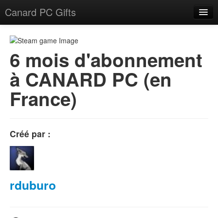
Canard PC Gifts
Accueil
F.A.Q.
6 mois d'abonnement
à CANARD PC (en
Connexion
France)
Créé par :
rduburo