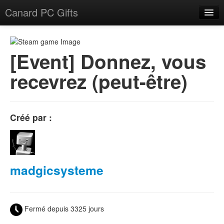
Canard PC Gifts
Accueil
F.A.Q.
[Event] Donnez, vous
recevrez (peut-être)
Connexion
Créé par :
madgicsysteme
Fermé depuis 3325 jours