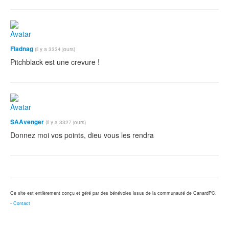
Fladnag
(il y a 3334 jours)
Pitchblack est une crevure !
SAAvenger
(il y a 3327 jours)
Donnez moi vos points, dieu vous les rendra
Ce site est entièrement conçu et géré par des bénévoles issus de la communauté de CanardPC.
-
Contact