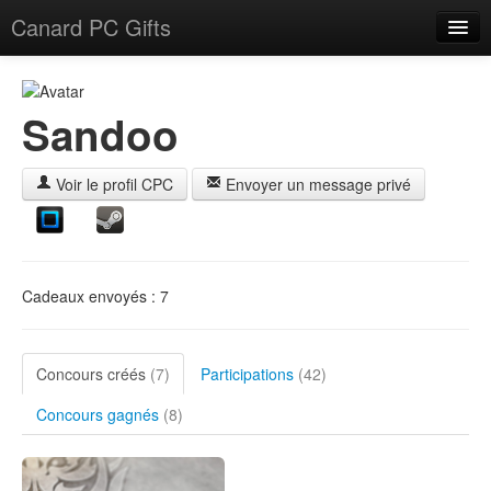
Canard PC Gifts
Accueil
F.A.Q.
Sandoo
Connexion
Voir le profil CPC
Envoyer un message privé
Cadeaux envoyés : 7
Concours créés
(7)
Participations
(42)
Concours gagnés
(8)