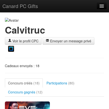
Canard PC Gifts
Accueil
F.A.Q.
Calvitruc
Connexion
Voir le profil CPC
Envoyer un message privé
Cadeaux envoyés : 18
Concours créés
(18)
Participations
(80)
Concours gagnés
(12)