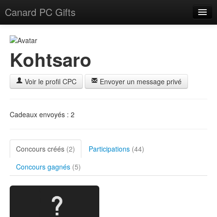
Canard PC Gifts
Accueil
F.A.Q.
Kohtsaro
Connexion
Voir le profil CPC
Envoyer un message privé
Cadeaux envoyés : 2
Concours créés
(2)
Participations
(44)
Concours gagnés
(5)