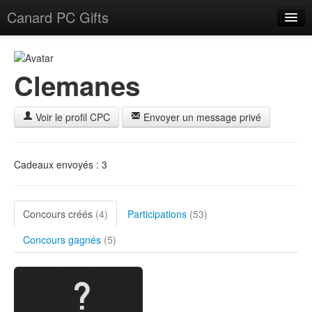
Canard PC Gifts
Accueil
F.A.Q.
Clemanes
Connexion
Voir le profil CPC
Envoyer un message privé
Cadeaux envoyés : 3
Concours créés
(4)
Participations
(53)
Concours gagnés
(5)