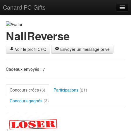
Canard PC Gifts
Accueil
F.A.Q.
NaliReverse
Connexion
Voir le profil CPC
Envoyer un message privé
Cadeaux envoyés : 7
Concours créés
(6)
Participations
(21)
Concours gagnés
(3)