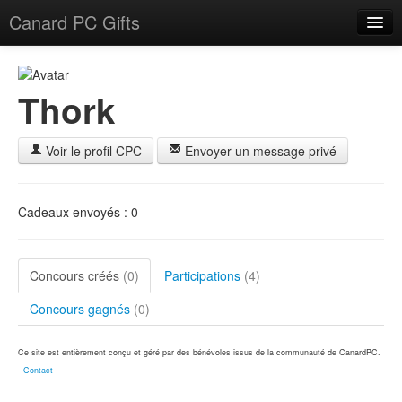
Canard PC Gifts
Accueil
F.A.Q.
Thork
Connexion
Voir le profil CPC
Envoyer un message privé
Cadeaux envoyés : 0
Concours créés
(0)
Participations
(4)
Concours gagnés
(0)
Ce site est entièrement conçu et géré par des bénévoles issus de la communauté de CanardPC.
-
Contact