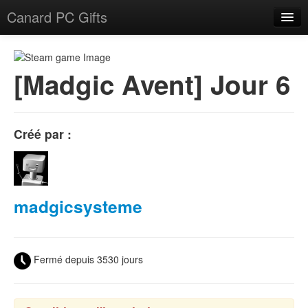
Canard PC Gifts
Accueil
F.A.Q.
[Madgic Avent] Jour 6
Connexion
Créé par :
madgicsysteme
Fermé depuis 3530 jours