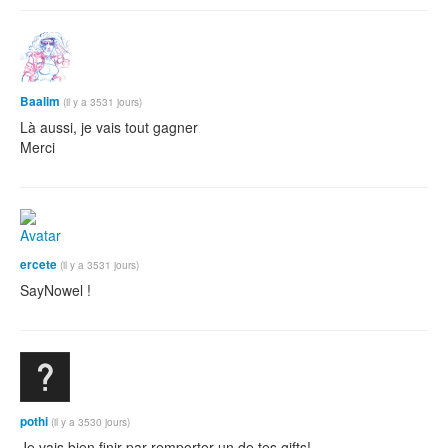
Baalim
(il y a 3531 jours)
Là aussi, je vais tout gagner
Merci
ercete
(il y a 3531 jours)
SayNowel !
pothi
(il y a 3530 jours)
Je vais bien finir par remporter un de tes gifts!