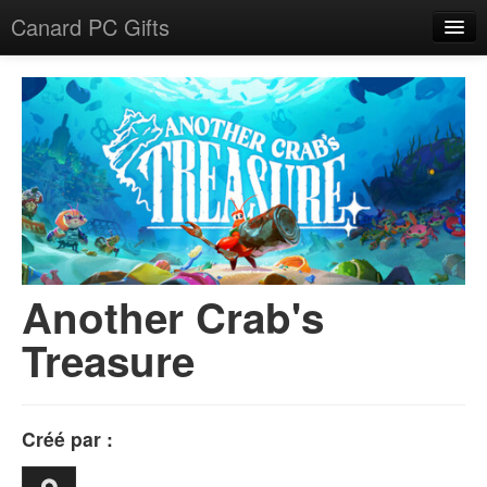
Canard PC Gifts
Accueil
F.A.Q.
Connexion
Another Crab's
Treasure
Créé par :