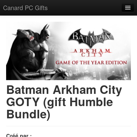
Canard PC Gifts
Accueil
F.A.Q.
Connexion
Batman Arkham City
GOTY (gift Humble
Bundle)
Créé par :