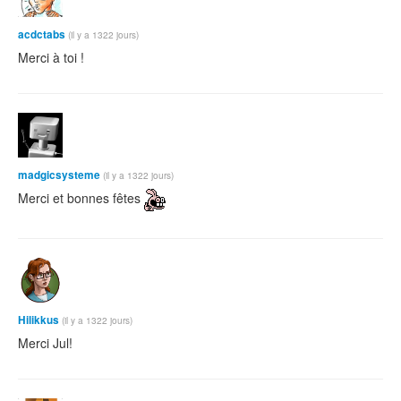
acdctabs
(il y a 1322 jours)
Merci à toi !
madgicsysteme
(il y a 1322 jours)
Merci et bonnes fêtes
Hilikkus
(il y a 1322 jours)
Merci Jul!