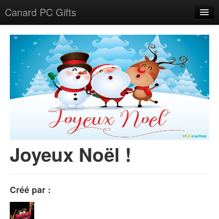
Canard PC Gifts
Accueil
F.A.Q.
Connexion
Joyeux Noël !
Créé par :