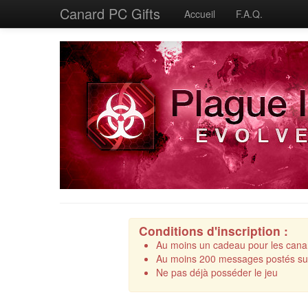
Canard PC Gifts
Accueil
F.A.Q.
Conditions d'inscription :
Au moins un cadeau pour les cana
Au moins 200 messages postés sur
Ne pas déjà posséder le jeu