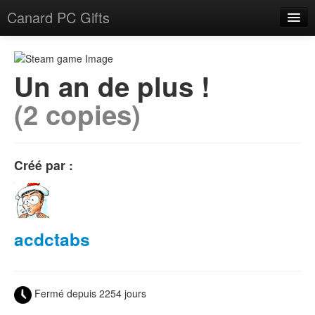
Canard PC Gifts
Accueil
F.A.Q.
Un an de plus !
(2 copies)
Connexion
Créé par :
acdctabs
Fermé depuis 2254 jours