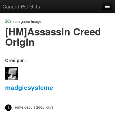
Canard PC Gifts
Accueil
F.A.Q.
[HM]Assassin Creed
Origin
Connexion
Créé par :
madgicsysteme
Fermé depuis 2666 jours