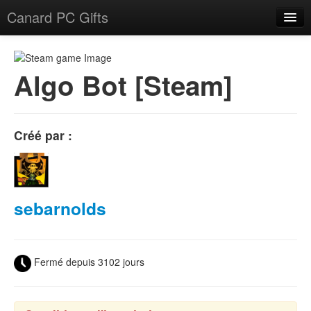
Canard PC Gifts
Accueil
F.A.Q.
Algo Bot [Steam]
Connexion
Créé par :
sebarnolds
Fermé depuis 3102 jours