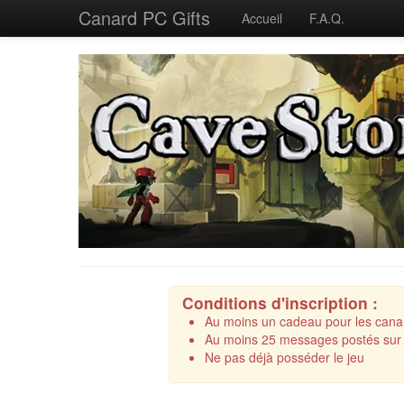
Canard PC Gifts
Accueil
F.A.Q.
Conditions d'inscription :
Au moins un cadeau pour les canar
Au moins 25 messages postés sur 
Ne pas déjà posséder le jeu