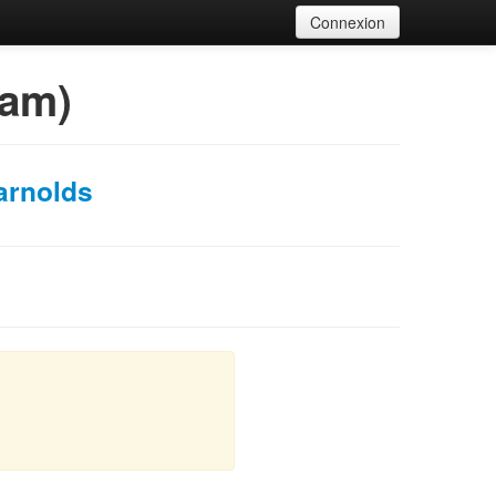
Connexion
eam)
arnolds